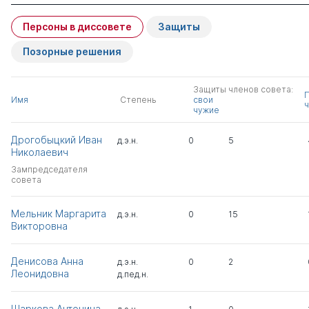
Персоны в диссовете
Защиты
Позорные решения
Защиты членов совета:
Имя
Степень
свои
ч
чужие
Дрогобыцкий Иван
д.э.н.
0
5
Николаевич
Зампредседателя
совета
Мельник Маргарита
д.э.н.
0
15
Викторовна
Денисова Анна
д.э.н.
0
2
Леонидовна
д.пед.н.
Шаркова Антонина