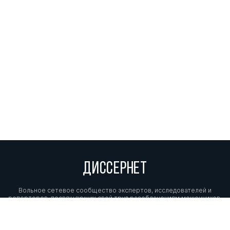
Ларионова Людмила
д.пед.н.
0
1
Геннадьевна
Лубский Анатолий
д.филос.н.
0
1
Владимирович
Лукичев Павел
д.соц.н.
0
1
Николаевич
Карпова Галина
д.пед.н.
0
2
Федоровна
Сухорукова Людмила
д.пед.н.
0
14
Михайловна
ДИССЕРНЕТ
Матяш Дмитрий
д.филос.н.
0
5
Вольное сетевое сообщество экспертов, исследователей и
Владимирович
репортеров, посвящающих свой труд разоблачениям мошенников,
фальсификаторов и лжецов. Пишите нам на
info@dissernet.org.
Белый Виталий
к.пед.н.
1
0
Викторович