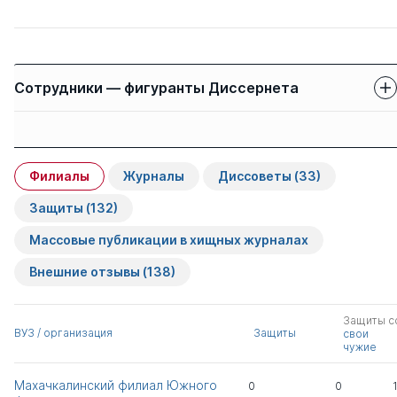
Сотрудники — фигуранты Диссернета
Защиты сотрудников
Имя
Степень
свои
чужие
Филиалы
Журналы
Диссоветы
(33)
Андреева Лариса
д.э.н.
0
15
Юрьевна
Защиты
(132)
Массовые публикации в хищных журналах
Налесная Яна
к.э.н.
1
0
Андреевна
Внешние отзывы
(138)
Воробьева Елена
д.псих.н.
0
1
Защиты с
Викторовна
ВУЗ / организация
Защиты
свои
чужие
Алешин Валерий
д.э.н.
1
3
Махачкалинский филиал Южного
0
0
Алексеевич