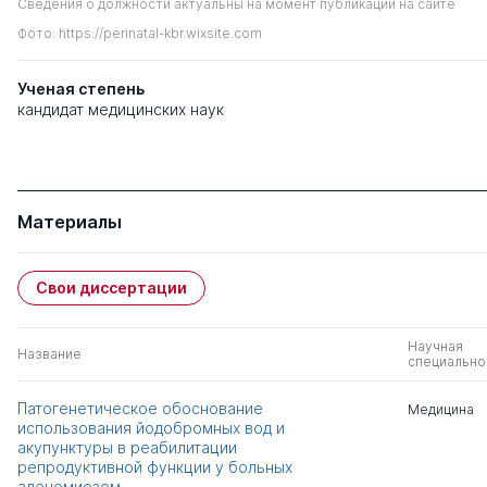
Сведения о должности актуальны на момент публикации на сайте
Фото: https://perinatal-kbr.wixsite.com
Ученая степень
кандидат медицинских наук
Материалы
Свои диссертации
Научная
Название
специально
Патогенетическое обоснование
Медицина
использования йодобромных вод и
акупунктуры в реабилитации
репродуктивной функции у больных
аденомиозом