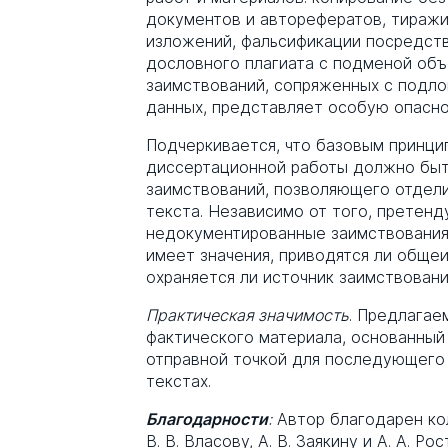
документов и авторефератов, тиражи
изложений, фальсификации посредст
дословного плагиата с подменой объ
заимствований, сопряженных с подло
данных, представляет особую опасно
Подчеркивается, что базовым принци
диссертационной работы должно быт
заимствований, позволяющего отдели
текста. Независимо от того, претенд
недокументированные заимствования 
имеет значения, приводятся ли обще
охраняется ли источник заимствовани
Практическая значимость
. Предлагае
фактического материала, основанный
отправной точкой для последующего 
текстах.
Благодарности
:
Автор благодарен кол
В. В. Власову, А. В. Заякину и А. А. 