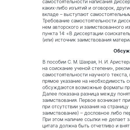
самостоятельности написания диссе
каких-либо изъятий и оговорок, друг
вкладе – выступают самостоятельным
Требование самостоятельности диссе
нем авторского и заимствованного 
пункта 14: «В диссертации соискател
(или) источник заимствования матери
Обсуж
В пособии С. М. Шахрая, Н. И. Аристе
на соискание ученой степени», реко
самостоятельности научного текста,
прямое указание на необходимость сс
обсуждаются возможные форматы прав
Далее показана разница между понят
заимствования. Первое возникает пр
при отсутствии указания на страницу
заимствование) – дословное либо пе
При этом наличие ссылки не делает 
цитата должна быть отчетливо и вня