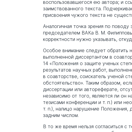
воспользовавшегося ею автора; и сс
заимствованного текста. Подчеркива
присвоения чужого текста не существу
Аналогичная точка зрения по поводу 
председателем ВАКа В. М. Филипповым
корректности нужно указывать, откуда
Особое внимание следует обратить н
выполненной диссертантом в соавтор
14 «Положения о защите ученых степ
результатов научных работ, выполнен
в соавторстве, соискатель ученой ст
обстоятельство». Таким образом, есл
диссертации или автореферате, отсут
независимо от того, является ли он 
тезисами конференции и т. п.) или н
т. п.), налицо нарушение Положения,
задним числом.
В то же время нельзя согласиться с 