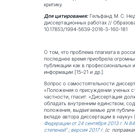
критику.
Для цитирования:
Гельфанд М. С. Не
диссертационных работах // Образование
10.17853/1994-5639-2018-3-160-181
О том, что проблема плагиата в росс
последнее время приобрела огромны
публикации как в профессиональных из
информации [15–21 и др.].
Вопрос о самостоятельности диссерт
«Положения о присуждении ученых сте
частности, гласит: «Диссертация дол
обладать внутренним единством, сод
положения, выдвигаемые для публичн
вкладе автора диссертации в науку» 
Федерации от 24 сентября 2013 г. N 8
степеней"
;
версия 2017 г.
(с поправка