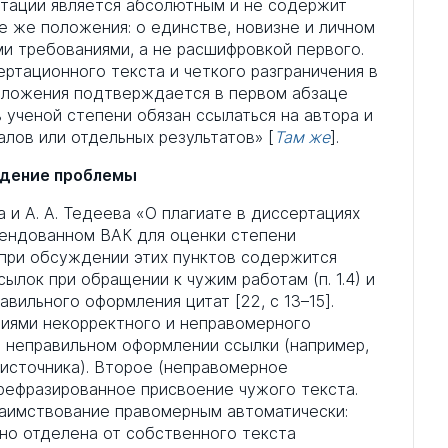
ртации является абсолютным и не содержит
ие же положения: о единстве, новизне и личном
и требованиями, а не расшифровкой первого.
ртационного текста и четкого разграничения в
изложения подтверждается в первом абзаце
ь ученой степени обязан ссылаться на автора и
алов или отдельных результатов» [
Там же
].
дение проблемы
ра и А. А. Тедеева «О плагиате в диссертациях
мендованном ВАК для оценки степени
 при обсуждении этих пунктов содержится
ылок при обращении к чужим работам (п. 1.4) и
ильного оформления цитат [22, с 13–15].
иями некорректного и неправомерного
и неправильном оформлении ссылки (например,
 источника). Второе (неправомерное
рефразированное присвоение чужого текста.
заимствование правомерным автоматически:
тно отделена от собственного текста