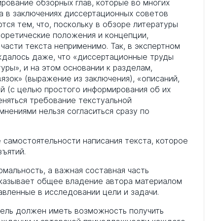
рование обзорных глав, которые во многих
да в заключениях диссертационных советов
ся тем, что, поскольку в обзоре литературы
оретические положения и концепции,
части текста неприменимо. Так, в экспертном
ждалось даже, что «диссертационные труды
туры», и на этом основании к разделам,
зок» (выражение из заключения), «описаний,
 (с целью простого информирования об их
меняться требование текстуальной
мнениями нельзя согласиться сразу по
 самостоятельности написания текста, которое
зъятий.
рмальность, а важная составная часть
оказывает общее владение автора материалом
авленные в исследовании цели и задачи.
атель должен иметь возможность получить