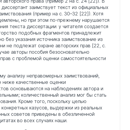
авторского права (пример 2 на с. 24 [22]). В
а диссертант заимствует текст из официальных
имствования (пример на с. 30–32 [22]). Хотя
ущемлены, но при этом по-прежнему нарушается
ния текста диссертации: у читателя создается
вторство подобных фрагментов принадлежит
о без указания источника заимствование из
ни не подлежат охране авторских прав [22, с.
лучае авторы пособия безосновательно
 прав с проблемой оценки самостоятельности
му анализу неправомерных заимствований,
е ниже качественные оценки
ктов основываются на наблюдениях автора и
ельными; количественный анализ мог бы стать
вания. Кроме того, поскольку целью
 конкретных казусов, выдержки из реальных
нных советов приведены в обезличенной
итатах во всех случаях наши.