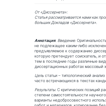
От «Диссернета»:
Статья рассматривается нами как пр
больших Докладов «Диссернета».
Аннотация
.
Введение
. Оригинальност
не подлежащее каким-либо исключен
предъявляемое к содержанию диссерт
которую претендует соискатель, и от
тем в последние годы различные вид
диссертационных работах массовый х
Цель
статьи – типологический анализ
часто встречающихся в текстах канди
Результаты
. С критических позиций 
степени самостоятельности научног
варианты недобросовестного исполь
работ и материалов: копирование без