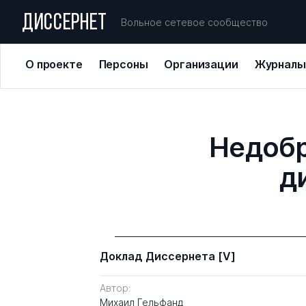
ДИССЕРНЕТ
Вольное сетевое сообщество
О проекте
Персоны
Организации
Журналы
Недобр
д
Доклад Диссернета [V]
Автор:
Михаил Гельфанд