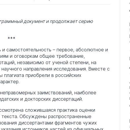
ограммный документ и продолжает серию
***
ь и самостоятельность – первое, абсолютное и
иям и оговоркам общее требование,
аций, независимо от ученой степени, на
 научного направления исследования. Вместе с
ы плагиата приобрели в российских
арактер.
 неправомерных заимствований, наиболее
датских и докторских диссертаций.
рассмотрена сложившаяся практика оценки
о текста. Обсуждены распространенные
зования диссертантами фрагментов чужих
 указания источников частей из официальных