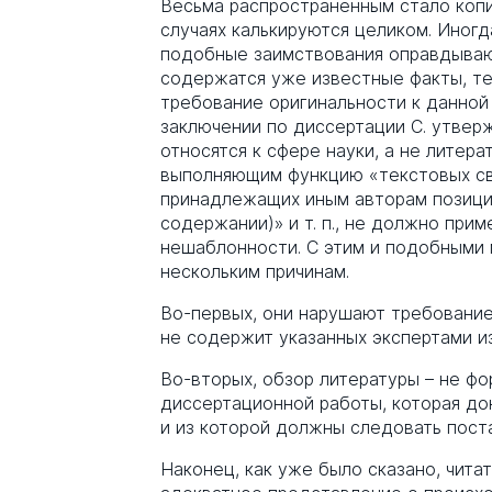
Весьма распространенным стало копи
случаях калькируются целиком. Иног
подобные заимствования оправдывают
содержатся уже известные факты, те
требование оригинальности к данной 
заключении по диссертации С. утвер
относятся к сфере науки, а не литера
выполняющим функцию «текстовых свя
принадлежащих иным авторам позиций
содержании)» и т. п., не должно при
нешаблонности. С этим и подобными 
нескольким причинам.
Во-первых, они нарушают требование
не содержит указанных экспертами и
Во-вторых, обзор литературы – не фо
диссертационной работы, которая д
и из которой должны следовать пост
Наконец, как уже было сказано, чит