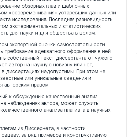
рование обзорных глав и шаблонных
вом «осовременивания» устаревших данных или
екта исследования. Последняя разновидность
гом экспериментальных и статистических
сть для науки и для общества в целом.
пом экспертной оценки самостоятельности
ь требование адекватного оформления в ней
ть собственный текст диссертанта от чужого
ует автор на научную новизну или нет,
в диссертациях недопустимы. При этом не
известные или уникальные сведения и
я авторским правом.
мый к обсуждению качественный анализ
 на наблюдениях автора, может служить
количественного анализа плагиата в научных
легам из Диссернета, в частности
Ростовцеву, за ряд примеров и конструктивную