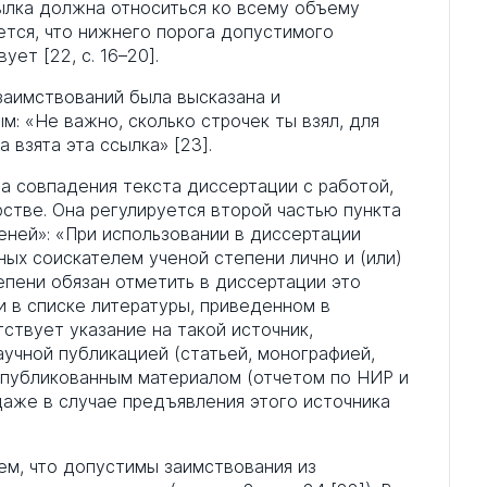
ылка должна относиться ко всему объему
ется, что нижнего порога допустимого
ет [22, с. 16–20].
заимствований была высказана и
: «Не важно, сколько строчек ты взял, для
 взята эта ссылка» [23].
а совпадения текста диссертации с работой,
стве. Она регулируется второй частью пункта
еней»: «При использовании в диссертации
ных соискателем ученой степени лично и (или)
епени обязан отметить в диссертации это
и в списке литературы, приведенном в
ствует указание на такой источник,
научной публикацией (статьей, монографией,
еопубликованным материалом (отчетом по НИР и
 даже в случае предъявления этого источника
тем, что допустимы заимствования из